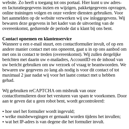
website. Zo heeft u toegang tot ons portaal. Hier kunt u uw adres-
en facturatiegegevens inzien en wijzigen, pakketgegevens opvragen,
online trainingen volgen en onze verdere diensten gebruiken. Voor
het aanmelden op de website verwerken wij uw inloggegevens. Wij
bewaren deze gegevens in het kader van de uitvoering van de
overeenkomst, gedurende de periode dat u klant bij ons bent.
Contact opnemen en klantenservice
Wanneer u een e-mail stuurt, een contactformulier invult, of op een
andere manier contact met ons opneemt, gaat u in op ons aanbod om
met ons in contact te treden (overeenkomst). Wij zullen dergelijke
berichten met daarin uw e-mailadres, AccountID en de inhoud van
uw bericht gebruiken om uw verzoek of vraag te beantwoorden. We
bewaren uw gegevens zo lang als nodig is voor dit contact of tot
maximaal 2 jaar nadat wij voor het laatst contact met u hebben
gehad.
Wij gebruiken reCAPTCHA om misbruik van onze
contactformulieren door het versturen van spam te voorkomen. Door
aan te geven dat u geen robot bent, wordt gecontroleerd:
• hoe snel het formulier wordt ingevuld;
• welke muisbewegingen er gemaakt worden tijdens het invullen;
• wat het IP-adres is van degene die het formulier invult.