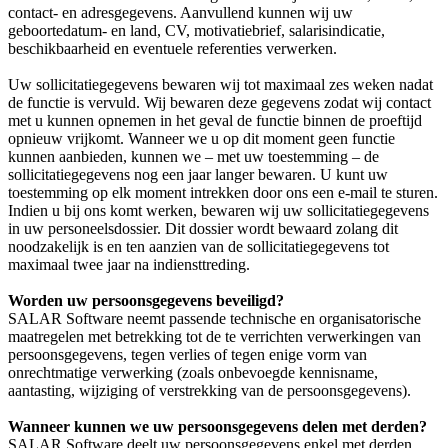
contact- en adresgegevens. Aanvullend kunnen wij uw
geboortedatum- en land, CV, motivatiebrief, salarisindicatie,
beschikbaarheid en eventuele referenties verwerken.
Uw sollicitatiegegevens bewaren wij tot maximaal zes weken nadat
de functie is vervuld. Wij bewaren deze gegevens zodat wij contact
met u kunnen opnemen in het geval de functie binnen de proeftijd
opnieuw vrijkomt. Wanneer we u op dit moment geen functie
kunnen aanbieden, kunnen we – met uw toestemming – de
sollicitatiegegevens nog een jaar langer bewaren. U kunt uw
toestemming op elk moment intrekken door ons een e-mail te sturen.
Indien u bij ons komt werken, bewaren wij uw sollicitatiegegevens
in uw personeelsdossier. Dit dossier wordt bewaard zolang dit
noodzakelijk is en ten aanzien van de sollicitatiegegevens tot
maximaal twee jaar na indiensttreding.
Worden uw persoonsgegevens beveiligd?
SALAR Software neemt passende technische en organisatorische
maatregelen met betrekking tot de te verrichten verwerkingen van
persoonsgegevens, tegen verlies of tegen enige vorm van
onrechtmatige verwerking (zoals onbevoegde kennisname,
aantasting, wijziging of verstrekking van de persoonsgegevens).
Wanneer kunnen we uw persoonsgegevens delen met derden?
SALAR Software deelt uw persoonsgegevens enkel met derden,