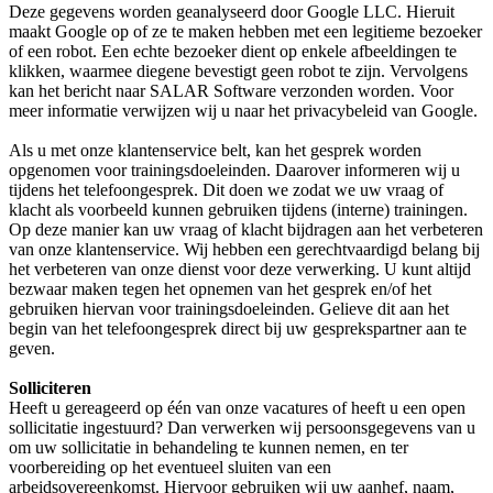
Deze gegevens worden geanalyseerd door Google LLC. Hieruit
maakt Google op of ze te maken hebben met een legitieme bezoeker
of een robot. Een echte bezoeker dient op enkele afbeeldingen te
klikken, waarmee diegene bevestigt geen robot te zijn. Vervolgens
kan het bericht naar SALAR Software verzonden worden. Voor
meer informatie verwijzen wij u naar het privacybeleid van Google.
Als u met onze klantenservice belt, kan het gesprek worden
opgenomen voor trainingsdoeleinden. Daarover informeren wij u
tijdens het telefoongesprek. Dit doen we zodat we uw vraag of
klacht als voorbeeld kunnen gebruiken tijdens (interne) trainingen.
Op deze manier kan uw vraag of klacht bijdragen aan het verbeteren
van onze klantenservice. Wij hebben een gerechtvaardigd belang bij
het verbeteren van onze dienst voor deze verwerking. U kunt altijd
bezwaar maken tegen het opnemen van het gesprek en/of het
gebruiken hiervan voor trainingsdoeleinden. Gelieve dit aan het
begin van het telefoongesprek direct bij uw gesprekspartner aan te
geven.
Solliciteren
Heeft u gereageerd op één van onze vacatures of heeft u een open
sollicitatie ingestuurd? Dan verwerken wij persoonsgegevens van u
om uw sollicitatie in behandeling te kunnen nemen, en ter
voorbereiding op het eventueel sluiten van een
arbeidsovereenkomst. Hiervoor gebruiken wij uw aanhef, naam,